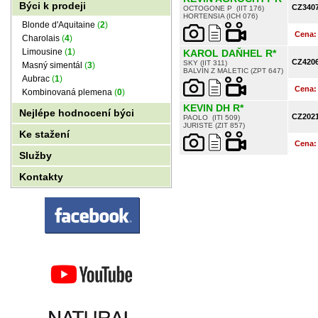
Býci k prodeji
CZ340
OCTOGONE P (IIT 176)
HORTENSIA (ICH 076)
Blonde d'Aquitaine
(
2
)
Cena
Charolais
(
4
)
Limousine
(
1
)
KAROL DAŇHEL R*
CZ420
SKY (IIT 311)
Masný simentál
(
3
)
BALVÍN Z MALETIC (ZPT 647)
Aubrac
(
1
)
Cena
Kombinovaná plemena
(
0
)
KEVIN DH R*
Nejlépe hodnocení býci
CZ202
PAOLO (ITI 509)
JURISTE (ZIT 857)
Ke stažení
Cena
Služby
Kontakty