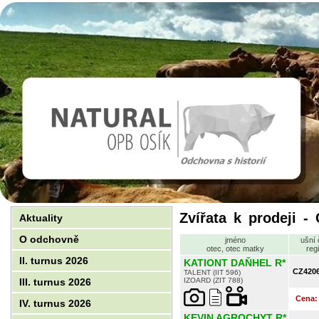
Zvířata k prodeji - 
Aktuality
O odchovně
jméno
ušní 
otec, otec matky
regi
II. turnus 2026
KATIONT DAŇHEL R*
CZ420
TALENT (IIT 596)
III. turnus 2026
IZOARD (ZIT 788)
Cena
IV. turnus 2026
KEVIN AGROCHYT R*